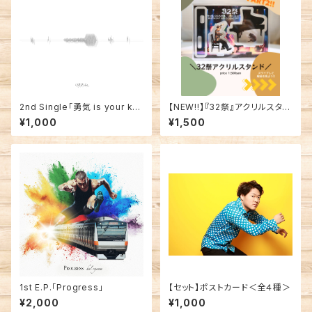
2nd Single「勇気 is your ke
【NEW!!】『32祭』アクリルスタン
y/雨の歌」
ド
¥1,000
¥1,500
1st E.P.「Progress」
【セット】ポストカード＜全４種＞
¥2,000
¥1,000