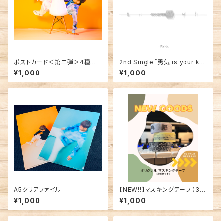
ポストカード＜第二弾＞4種類
2nd Single「勇気 is your ke
セット
y/雨の歌」
¥1,000
¥1,000
A5クリアファイル
【NEW!!】マスキングテープ（3種
セット）
¥1,000
¥1,000