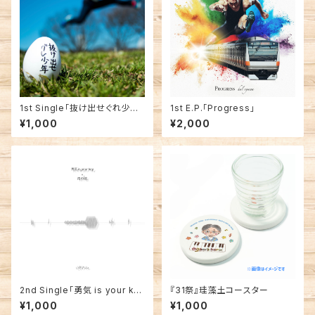
1st Single「抜け出せぐれ少年/
1st E.P.「Progress」
空のパレット」
¥1,000
¥2,000
2nd Single「勇気 is your ke
『31祭』珪藻土コースター
y/雨の歌」
¥1,000
¥1,000